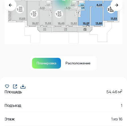
Планировка
Расположение
Продано
2
Площадь
54.46 м
Подъезд
1
Этаж
1
из
16