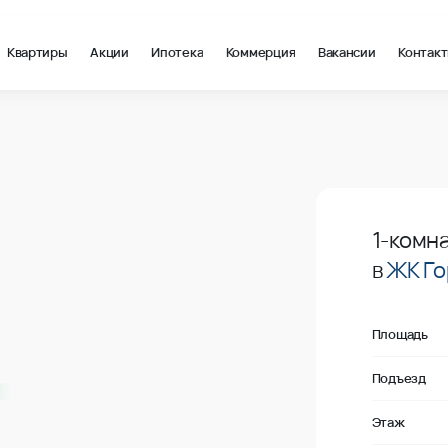
Квартиры
Акции
Ипотека
Коммерция
Вакансии
Контак
в Анапа, стоимость: купить квартиру – 106 279 ₽ за квадрат от
Продано
1-комн
в
ЖК Го
Площадь
Подъезд
Этаж