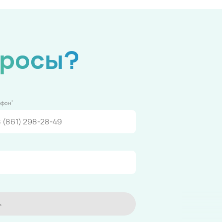
просы?
*
ефон
ь