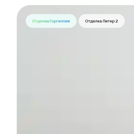
Отделка Горгиппия
Отделка Литер 2