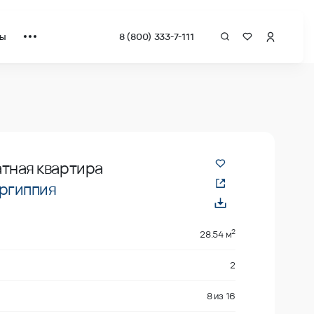
ты
8 (800) 333-7-111
 застройщика.
атная квартира
ргиппия
2
28.54 м
2
8
из
16