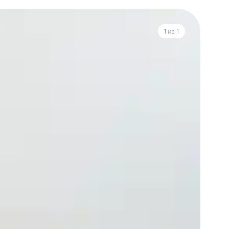
1
из 1