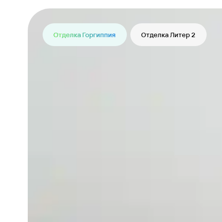
Отделка Горгиппия
Отделка Литер 2