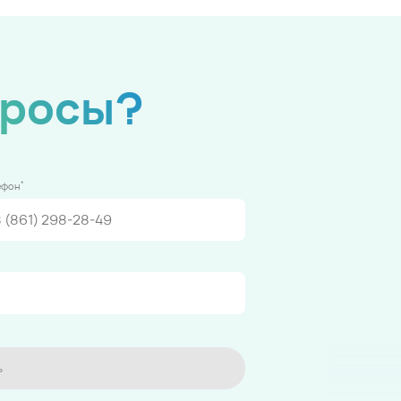
просы?
*
ефон
ь