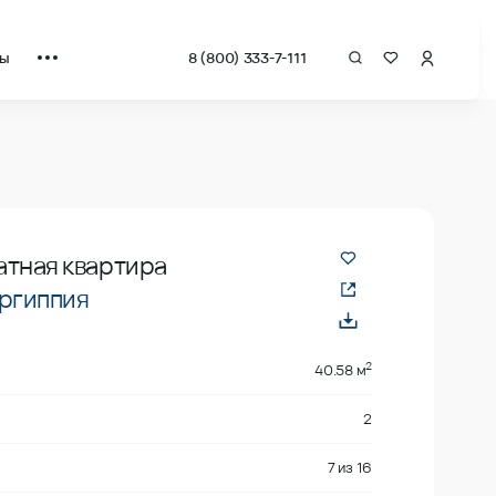
ты
8 (800) 333-7-111
застройщика.
атная квартира
ргиппия
2
40.58 м
2
7
из
16