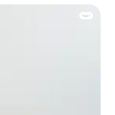
1
из 1