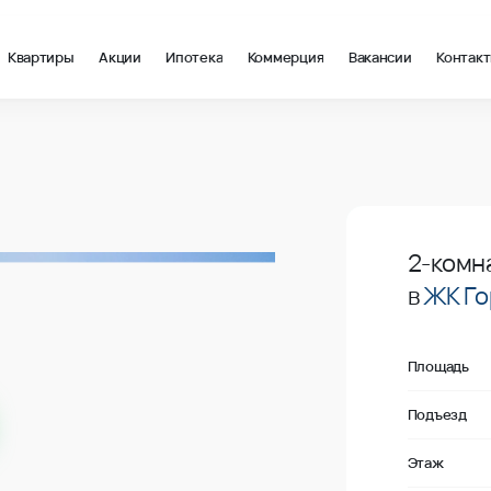
Квартиры
Акции
Ипотека
Коммерция
Вакансии
Контак
в Анапа, стоимость: купить квартиру – 87 996 ₽ за квадрат от 
Продано
2-комн
в
ЖК Го
Площадь
Подъезд
Этаж