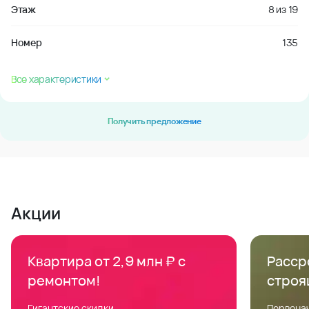
Этаж
8
из
19
Номер
135
Все характеристики
Получить предложение
Акции
Квартира от 2,9 млн ₽ с
Расср
ремонтом!
строя
Гигантские скидки
Первонач