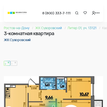
8 (800) 333-7-111
Страница подбора недвижимости ВКБ-Новостройки
3-комнатная квартира 76.78м2 в ЖК Суворовский, №135
Ростов-на-Дону
ЖК Суворовский
Литер 01, уч. 13121
Кв
Квартира № 135 в ЖК Суворовский : подъезд 2, этаж 8, 76.
3-комнатная квартира
Страница квартиры
3-комнатная квартира 76.78м2 в ЖК Суворовский, №135
ЖК Суворовский