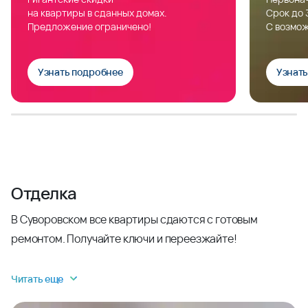
на квартиры в сданных домах.
Срок до 
Предложение ограничено!
С возмож
Узнать подробнее
Узнат
Отделка
В Суворовском все квартиры сдаются с готовым
ремонтом. Получайте ключи и переезжайте!
Читать еще