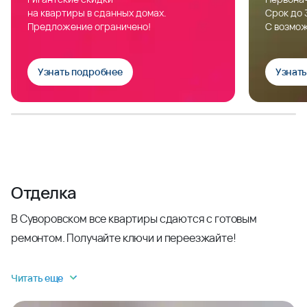
на квартиры в сданных домах.
Срок до 
Предложение ограничено!
С возмож
Узнать подробнее
Узнат
Отделка
В Суворовском все квартиры сдаются с готовым
ремонтом. Получайте ключи и переезжайте!
Читать еще