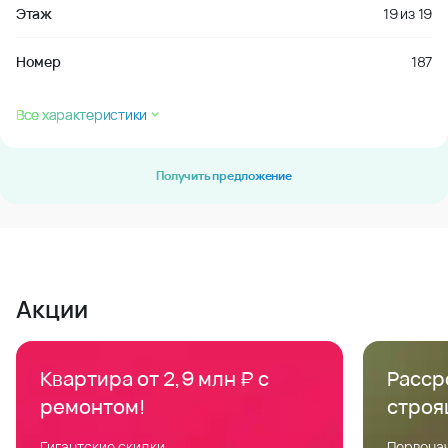
Этаж
19
из
19
Номер
187
Все характеристики
Получить предложение
Акции
Квартира от 2,9 млн ₽ с
Расср
ремонтом!
строя
Гигантские скидки
Первонач