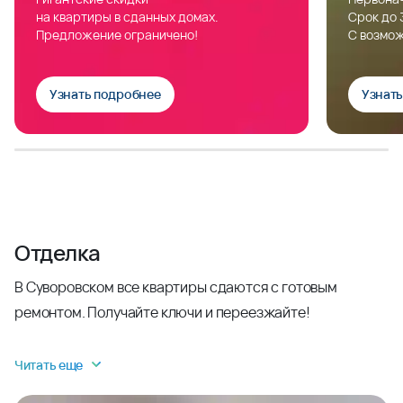
на квартиры в сданных домах.
Срок до 
Предложение ограничено!
С возмож
Узнать подробнее
Узнат
Отделка
В Суворовском все квартиры сдаются с готовым
ремонтом. Получайте ключи и переезжайте!
Читать еще