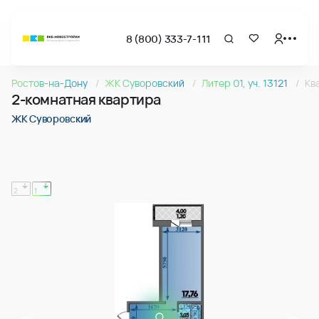
8 (800) 333-7-111
Страница подбора недвижимости ВКБ-Новостройки
2-комнатная квартира 68.80м2 в ЖК Суворовский, №06
Ростов-на-Дону
ЖК Суворовский
Литер 01, уч. 13121
Кв
Квартира № 065 в ЖК Суворовский : подъезд 1, этаж 13, 68
2-комнатная квартира
Страница квартиры
2-комнатная квартира 68.80м2 в ЖК Суворовский, №06
ЖК Суворовский