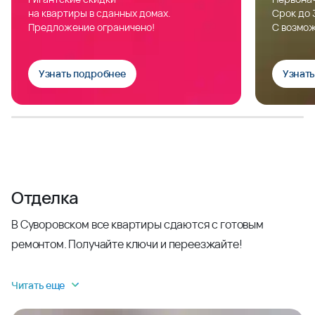
на квартиры в сданных домах.
Срок до 
Предложение ограничено!
С возмож
Узнать подробнее
Узнат
Отделка
В Суворовском все квартиры сдаются с готовым
ремонтом. Получайте ключи и переезжайте!
Читать еще