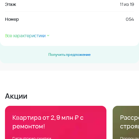
Этаж
11
из
19
Номер
054
Все характеристики
Получить предложение
Акции
Квартира от 2,9 млн ₽ с
Расср
ремонтом!
строя
Гигантские скидки
Первонач