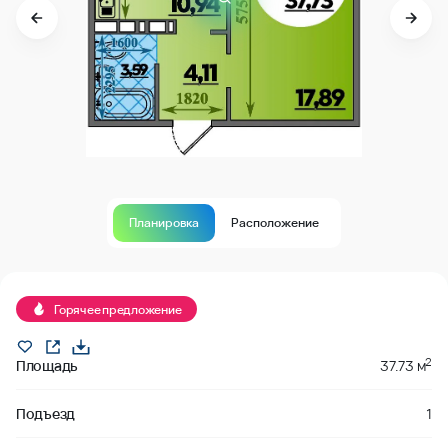
Планировка
Расположение
Продано
Горячее предложение
2
Площадь
37.73 м
Подъезд
1