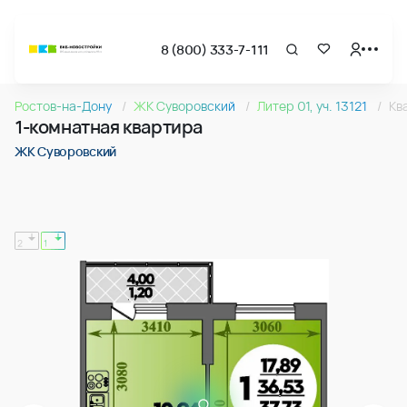
8 (800) 333-7-111
Страница подбора недвижимости ВКБ-Новостройки
1-комнатная квартира 37.73м2 в ЖК Суворовский, №054
Ростов-на-Дону
ЖК Суворовский
Литер 01, уч. 13121
Кв
Квартира № 054 в ЖК Суворовский : подъезд 1, этаж 11, 37
1-комнатная квартира
Страница квартиры
1-комнатная квартира 37.73м2 в ЖК Суворовский, №054
ЖК Суворовский