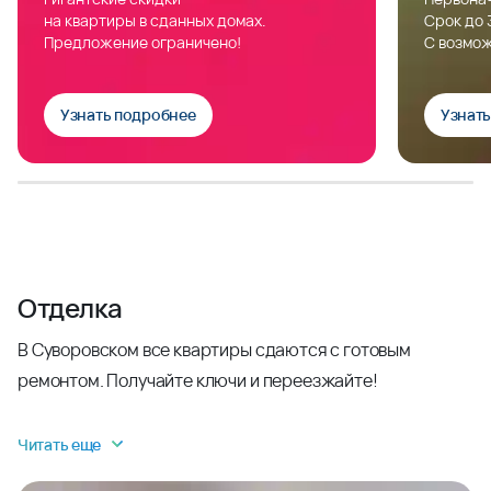
на квартиры в сданных домах.
Срок до 
Предложение ограничено!
С возмож
Узнать подробнее
Узнат
Отделка
В Суворовском все квартиры сдаются с готовым
ремонтом. Получайте ключи и переезжайте!
Читать еще