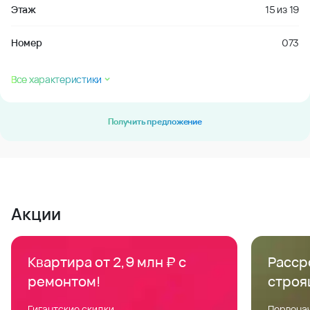
Этаж
15
из
19
Номер
073
Все характеристики
Получить предложение
Акции
Квартира от 2,9 млн ₽ с
Расср
ремонтом!
строя
Гигантские скидки
Первонач