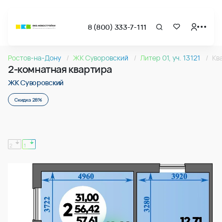
8 (800) 333-7-111
Страница подбора недвижимости ВКБ-Новостройки
2-комнатная квартира 57.61м2 в ЖК Суворовский, №087
Ростов-на-Дону
ЖК Суворовский
Литер 01, уч. 13121
Кв
Квартира № 087 в ЖК Суворовский : подъезд 1, этаж 18, 57
2-комнатная квартира
Страница квартиры
2-комнатная квартира 57.61м2 в ЖК Суворовский, №087
ЖК Суворовский
Скидка 28%