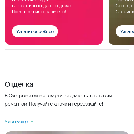
на квартиры в сданных домах.
Срок до 
Предложение ограничено!
С возмож
Узнать подробнее
Узнат
Отделка
В Суворовском все квартиры сдаются с готовым
ремонтом. Получайте ключи и переезжайте!
Читать еще