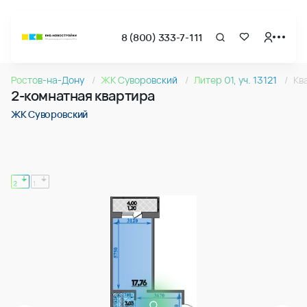
8 (800) 333-7-111
Страница подбора недвижимости ВКБ-Новостройки
2-комнатная квартира 68.80м2 в ЖК Суворовский, №16
Ростов-на-Дону
ЖК Суворовский
Литер 01, уч. 13121
Кв
Квартира № 166 в ЖК Суворовский : подъезд 2, этаж 15, 68
2-комнатная квартира
Страница квартиры
2-комнатная квартира 68.80м2 в ЖК Суворовский, №16
ЖК Суворовский