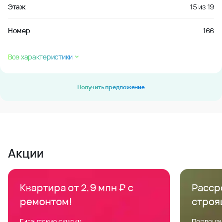
Этаж
15
из
19
Номер
166
Все характеристики
Получить предложение
Акции
Квартира от 2,9 млн ₽ с
Расср
ремонтом!
строя
Гигантские скидки
Первонач