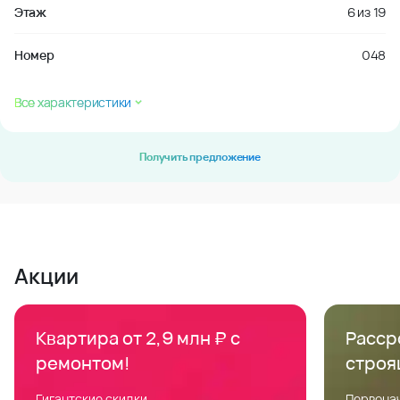
Этаж
6
из
19
Номер
048
Все характеристики
Получить предложение
Акции
Квартира от 2,9 млн ₽ с
Расср
ремонтом!
строя
Гигантские скидки
Первонач