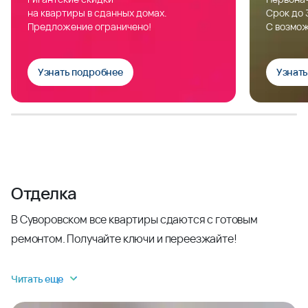
на квартиры в сданных домах.
Срок до 
Предложение ограничено!
С возмож
Узнать подробнее
Узнат
Отделка
В Суворовском все квартиры сдаются с готовым
ремонтом. Получайте ключи и переезжайте!
Читать еще