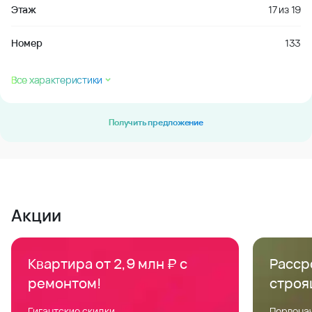
Этаж
17
из
19
Номер
133
Все характеристики
Получить предложение
Акции
Квартира от 2,9 млн ₽ с
Расср
ремонтом!
строя
Гигантские скидки
Первонач