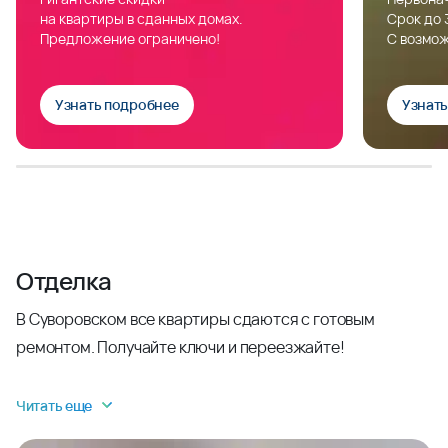
на квартиры в сданных домах.
Срок до 
Предложение ограничено!
С возмож
Узнать подробнее
Узнат
Отделка
В Суворовском все квартиры сдаются с готовым
ремонтом. Получайте ключи и переезжайте!
Читать еще