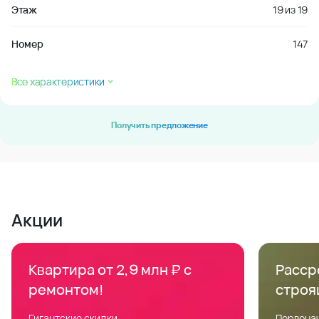
Этаж
19
из
19
Номер
147
Все характеристики
Получить предложение
Акции
Квартира от 2,9 млн ₽ с
Расср
ремонтом!
строя
Гигантские скидки
Первонач