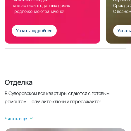
на квартиры в сданных домах.
Срок до 
Предложение ограничено!
С возмож
Узнать подробнее
Узнат
Отделка
В Суворовском все квартиры сдаются с готовым
ремонтом. Получайте ключи и переезжайте!
Читать еще