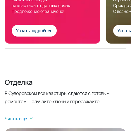
на квартиры в сданных домах.
Срок до 
Предложение ограничено!
С возмож
Узнать подробнее
Узнат
Отделка
В Суворовском все квартиры сдаются с готовым
ремонтом. Получайте ключи и переезжайте!
Читать еще