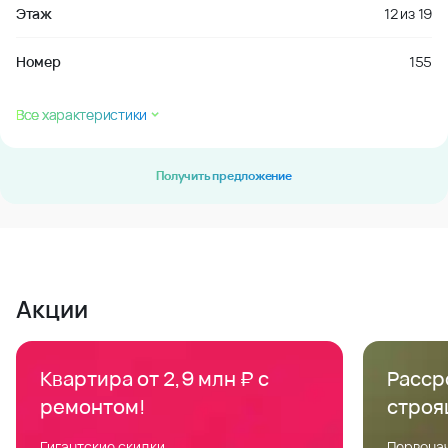
Этаж
12
из
19
Номер
155
Все характеристики
Получить предложение
Акции
Квартира от 2,9 млн ₽ с
Расср
ремонтом!
строя
Гигантские скидки
Первонач