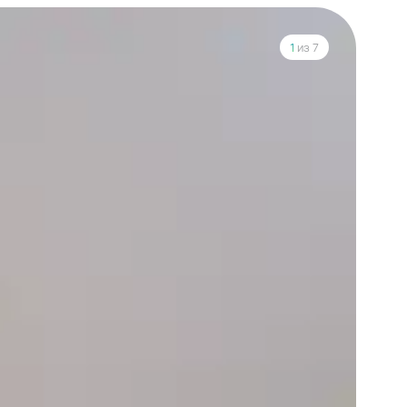
1
из 7