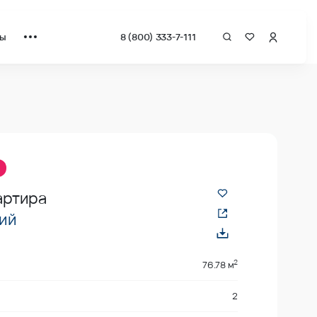
ты
8 (800) 333-7-111
за квадрат от застройщика.
артира
ий
2
76.78 м
2