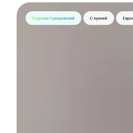
Отделка Суворовский
С кухней
Евро