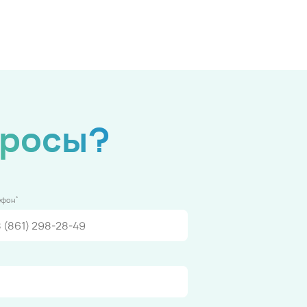
просы?
*
ефон