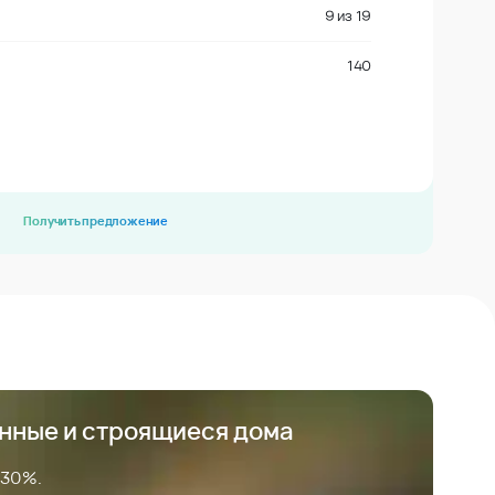
9
из
19
140
Получить предложение
анные и строящиеся дома
 30%.