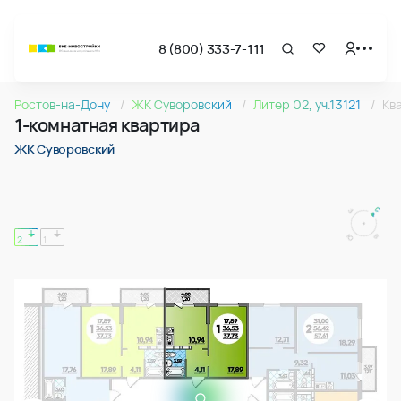
8 (800) 333-7-111
Страница подбора недвижимости ВКБ-Новостройки
1-комнатная квартира 37.73м2 в ЖК Суворовский, №153
Ростов-на-Дону
ЖК Суворовский
Литер 02, уч.13121
Кв
Квартира № 153 в ЖК Суворовский : подъезд 2, этаж 12, 37
1-комнатная квартира
Страница квартиры
1-комнатная квартира 37.73м2 в ЖК Суворовский, №153
ЖК Суворовский