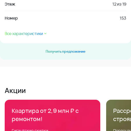
Этаж
12
из
19
Номер
153
Все характеристики
Получить предложение
Акции
Квартира от 2,9 млн ₽ с
Расср
ремонтом!
строя
Гигантские скидки
Первонач