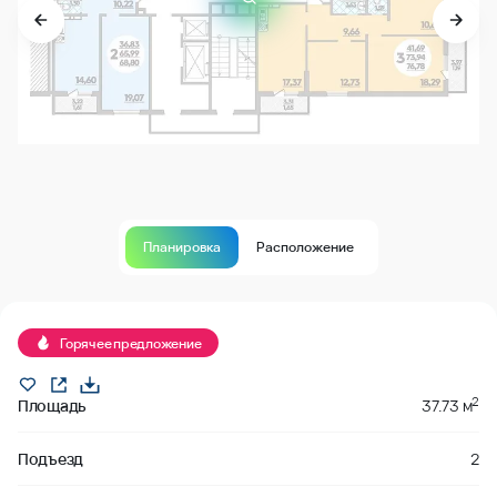
Планировка
Расположение
Продано
Горячее предложение
2
Площадь
37.73 м
Подъезд
2