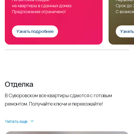
на квартиры в сданных домах.
Срок до 
Предложение ограничено!
С возмож
Узнать подробнее
Узнат
Отделка
В Суворовском все квартиры сдаются с готовым
ремонтом. Получайте ключи и переезжайте!
Читать еще