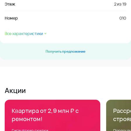
Этаж
2
из
19
Номер
010
Все характеристики
Получить предложение
Акции
Квартира от 2,9 млн ₽ с
Расср
ремонтом!
строя
Гигантские скидки
Первонач