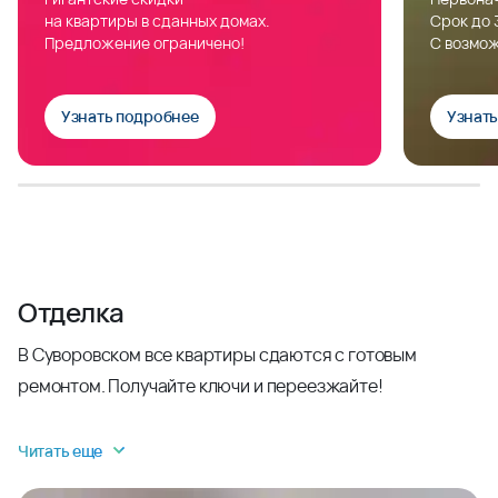
на квартиры в сданных домах.
Срок до 
Предложение ограничено!
С возмож
Узнать подробнее
Узнат
Отделка
В Суворовском все квартиры сдаются с готовым
ремонтом. Получайте ключи и переезжайте!
Читать еще