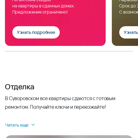
на квартиры в сданных домах.
Срок до 
Предложение ограничено!
С возмож
Узнать подробнее
Узнат
Отделка
В Суворовском все квартиры сдаются с готовым
ремонтом. Получайте ключи и переезжайте!
Читать еще