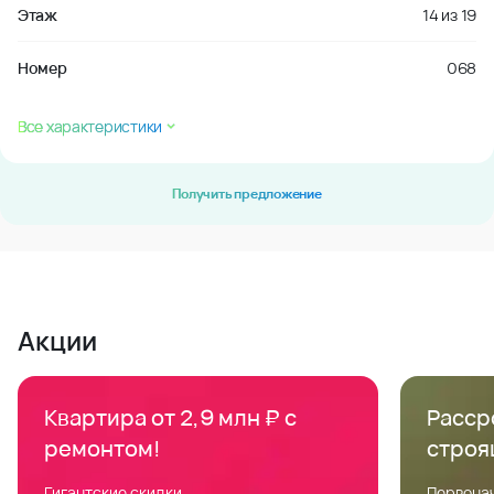
Этаж
14
из
19
Номер
068
Все характеристики
Получить предложение
Акции
Квартира от 2,9 млн ₽ с
Расср
ремонтом!
строя
Гигантские скидки
Первонач