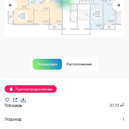
Планировка
Расположение
Продано
Горячее предложение
2
Площадь
37.73 м
Подъезд
1