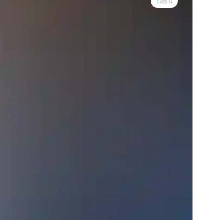
1
из 4