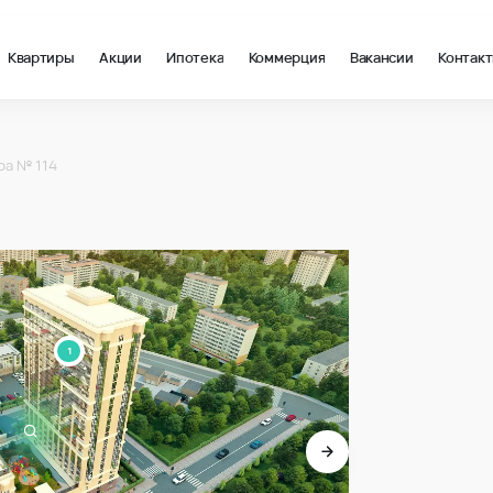
Квартиры
Акции
Ипотека
Коммерция
Вакансии
Контак
 в Краснодар, стоимость: купить квартиру – 138 834 ₽ за квадр
ра № 114
1