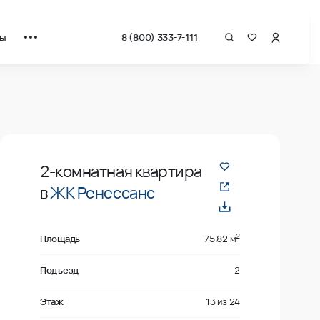
ты
8 (800) 333-7-111
ат от застройщика.
Продано
2-комнатная квартира
в
ЖК Ренессанс
2
Площадь
75.82 м
Подъезд
2
Этаж
13
из
24