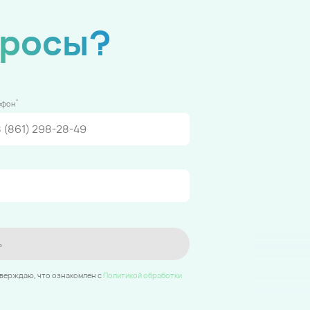
просы?
*
ефон
ь
тверждаю, что ознакомлен c
Политикой обработки