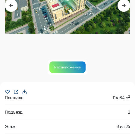
Расположение
Продано
2
Площадь
114.64 м
Подъезд
2
Этаж
3
из
24