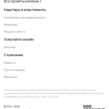
Все проекты региона
Квартиры и апартаменты
Коммерческая недвижимость
Квартиры
Машино-места
Покупайте онлайн
Ипотека
О компании
Новости
Офисы продаж
Вакансии
Любая информация, представленная на данном сайте, носит исключительно
информационный характер и ни при каких условиях не является публичной офертой,
определяемой положениями статьи 437 ГК РФ.
© 2014 - 2026