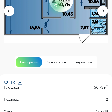
Планировка
Расположение
Улучшения
Продано
2
Площадь
50.75 м
Подъезд
2
Этаж
12
из
16