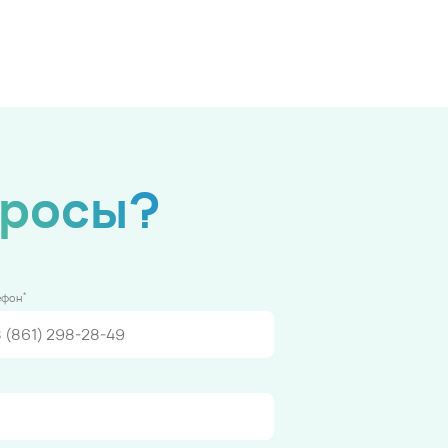
просы?
*
ефон