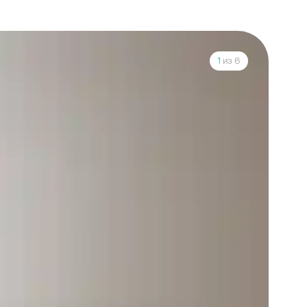
1
из 6