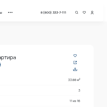
ты
8 (800) 333-7-111
рат от застройщика.
артира
й
2
33.88 м
3
11
из
16