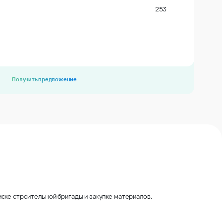
253
Получить предложение
ске строительной бригады и закупке материалов.