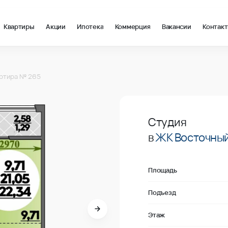
Квартиры
Акции
Ипотека
Коммерция
Вакансии
Контак
2 в Краснодар, стоимость: купить квартиру – 165 533 ₽ за ква
ртира № 265
Продано
Студия
в
ЖК Восточны
Площадь
Подъезд
Этаж