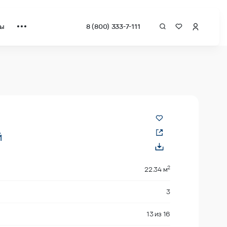
ты
8 (800) 333-7-111
драт от застройщика.
й
2
22.34 м
3
13
из
16