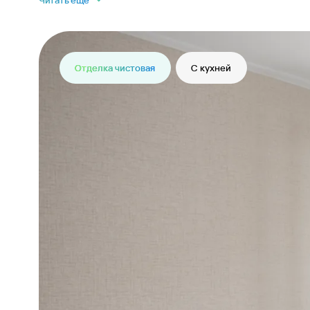
Читать еще
Отделка чистовая
С кухней