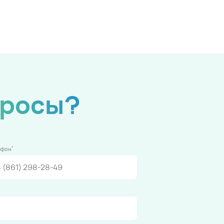
просы?
*
ефон