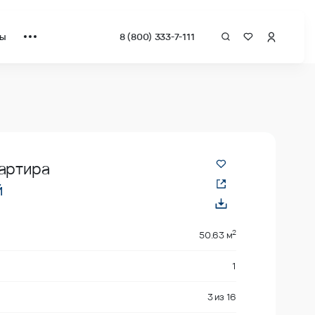
ты
8 (800) 333-7-111
ат от застройщика.
вартира
й
2
50.63 м
1
3
из
16