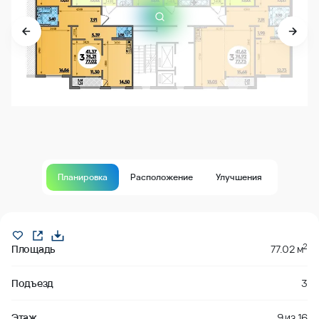
Планировка
Расположение
Улучшения
Продано
2
Площадь
77.02 м
Подъезд
3
Этаж
9
из
16