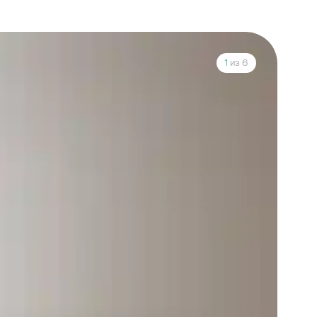
1
из 6