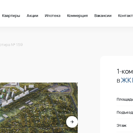
Квартиры
Акции
Ипотека
Коммерция
Вакансии
Контак
 в Краснодар, стоимость: купить квартиру – 133 700 ₽ за квад
ртира № 159
Продано
1-ко
в
ЖК 
Площад
Подъезд
Этаж