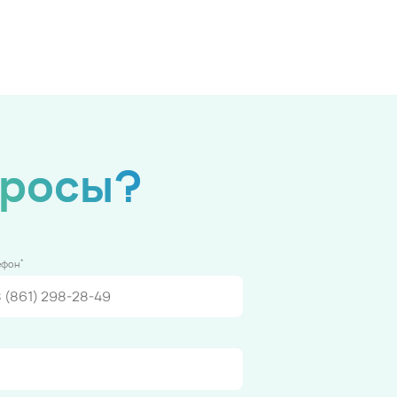
просы?
*
ефон