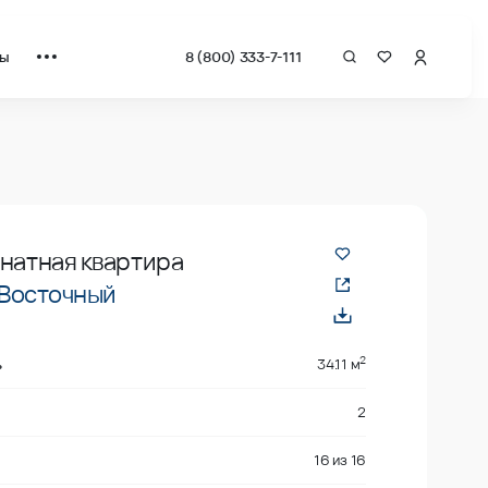
ты
8 (800) 333-7-111
рат от застройщика.
мнатная квартира
Восточный
2
ь
34.11 м
2
16
из
16