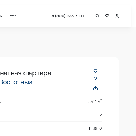
ты
8 (800) 333-7-111
ат от застройщика.
мнатная квартира
Восточный
2
ь
34.11 м
2
11
из
16