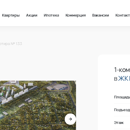
Квартиры
Акции
Ипотека
Коммерция
Вакансии
Контак
 в Краснодар, стоимость: купить квартиру – 132 700 ₽ за квадр
ртира № 133
Продано
1-ко
в
ЖК 
Площад
Подъезд
Этаж