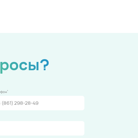
просы?
*
ефон