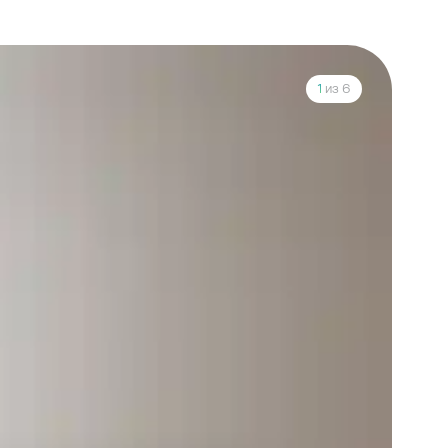
1
из 6