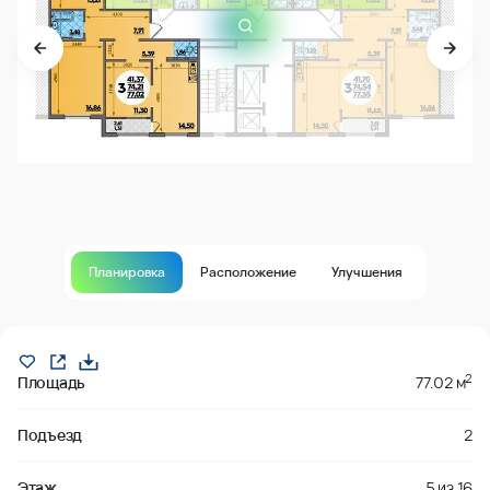
Планировка
Расположение
Улучшения
Продано
2
Площадь
77.02 м
Подъезд
2
Этаж
5
из
16