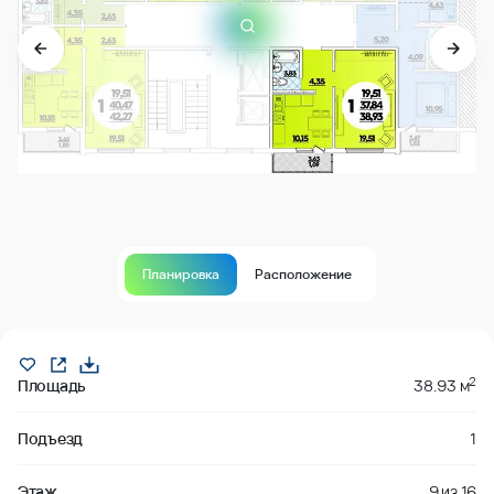
Планировка
Расположение
Продано
2
Площадь
38.93 м
Подъезд
1
Этаж
9
из
16