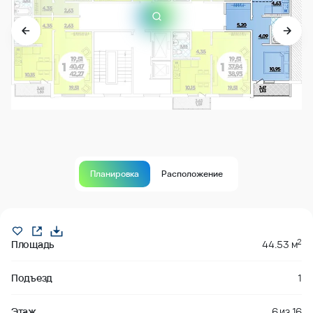
Планировка
Расположение
Продано
2
Площадь
44.53 м
Подъезд
1
Этаж
6
из
16