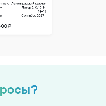
мплекс
Ленинградский квартал
аж
Литер 2,
0/16 Эт.
48+49
чи
Сентябрь 2027 г.
600 ₽
просы?