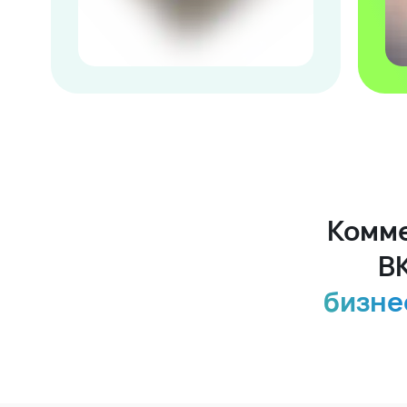
Комме
В
бизне