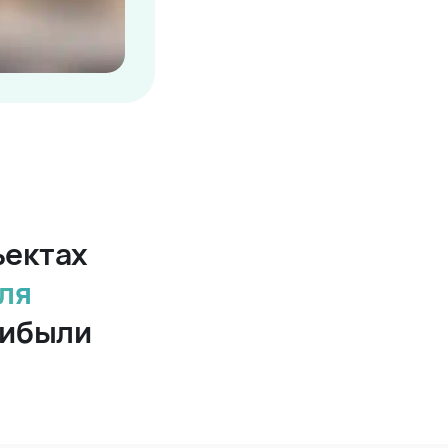
ъектах
ля
рибыли