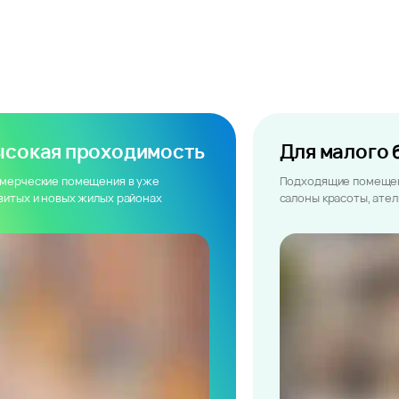
ысокая проходимость
Для малого 
мерческие помещения в уже
Подходящие помещен
витых и новых жилых районах
салоны красоты, ате