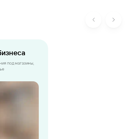
бизнеса
ия под магазины,
лье