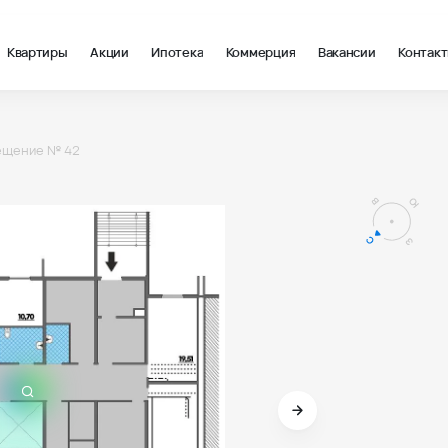
Квартиры
Акции
Ипотека
Коммерция
Вакансии
Контак
квартал» Литер 2, помещение 42 - ВКБ-Новостройки
вартал
щение № 42
вартал