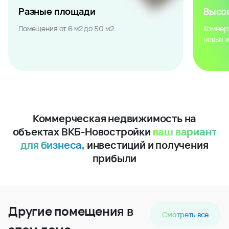
Разные площади
Высо
Помещения от 6 м2 до 50 м2
Коммер
новых 
Коммерческая недвижимость на
объектах ВКБ-Новостройки
ваш вариант
для бизнеса,
инвестиций и получения
прибыли
Другие помещения в
Смотреть все