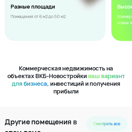
Разные площади
Высо
Помещения от 6 м2 до 50 м2
Коммер
новых 
Коммерческая недвижимость на
объектах ВКБ-Новостройки
ваш вариант
для бизнеса,
инвестиций и получения
прибыли
Другие помещения в
Смотреть все