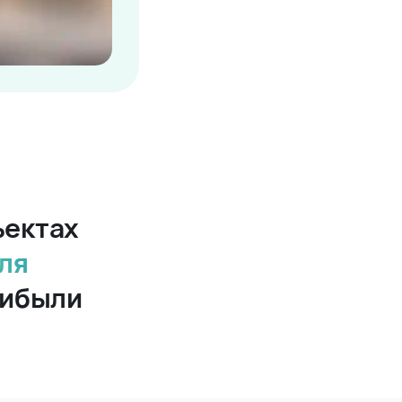
ъектах
ля
рибыли