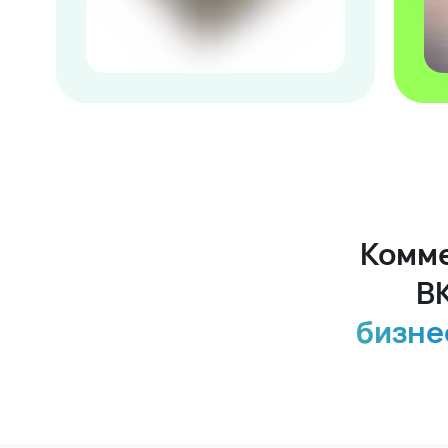
Комме
В
бизне