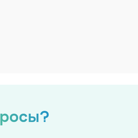
просы?