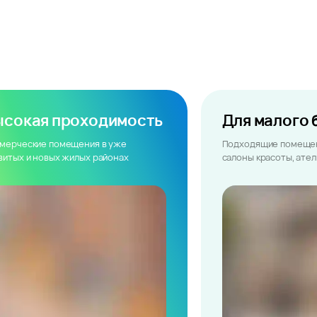
ысокая проходимость
Для малого 
мерческие помещения в уже
Подходящие помещен
витых и новых жилых районах
салоны красоты, ате