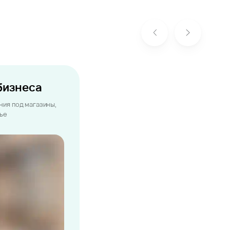
бизнеса
ия под магазины,
лье