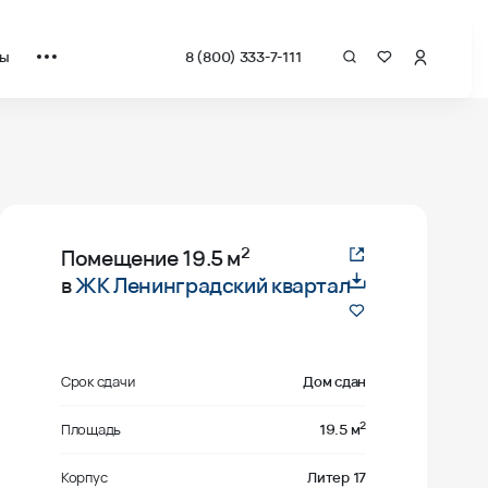
ты
8 (800) 333-7-111
2
Помещение
19.5 м
в
ЖК Ленинградский квартал
Срок сдачи
Дом сдан
2
Площадь
19.5 м
Корпус
Литер 17