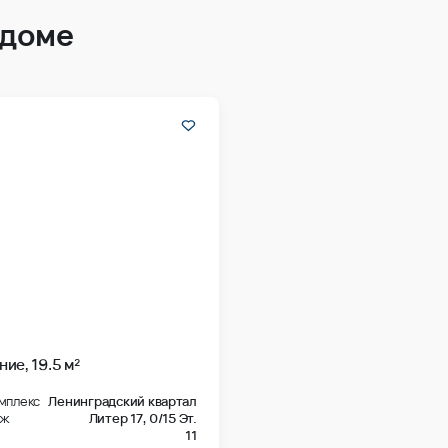
 доме
ие, 19.5 м²
мплекс
Ленинградский квартал
аж
Литер 17,
0/15 Эт.
11