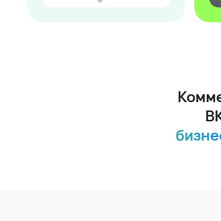
Комме
В
бизне