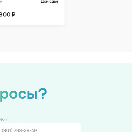
чи
Дом сдан
 800 ₽
просы?
*
ефон