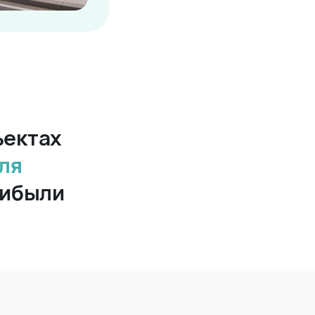
ъектах
ля
рибыли