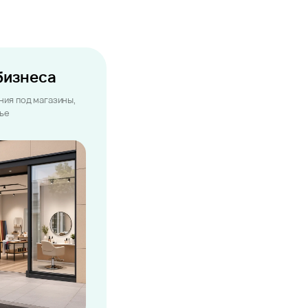
бизнеса
ия под магазины,
лье