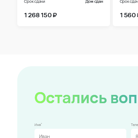
Срок сдачи
Дом сдан
Срок сда
1 268 150 ₽
1 560
Остались во
*
Имя
Тел