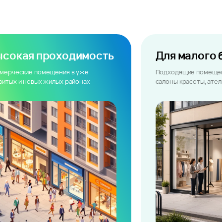
ысокая проходимость
Для малого 
мерческие помещения в уже
Подходящие помещен
витых и новых жилых районах
салоны красоты, ате