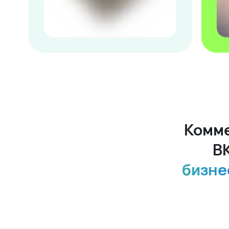
Комме
В
бизне