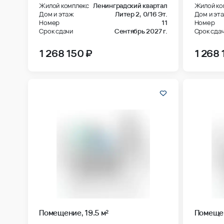
Жилой комплекс
Ленинградский квартал
Жилой ко
Дом и этаж
Литер 2,
0/16 Эт.
Дом и эт
Номер
11
Номер
Срок сдачи
Сентябрь 2027 г.
Срок сда
1 268 150 ₽
1 268 
Помещение, 19.5 м²
Помещен