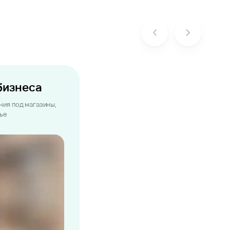
бизнеса
ия под магазины,
лье