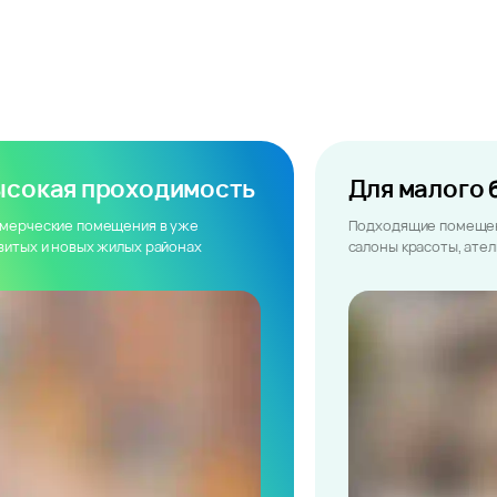
ысокая проходимость
Для малого 
мерческие помещения в уже
Подходящие помещен
витых и новых жилых районах
салоны красоты, ате