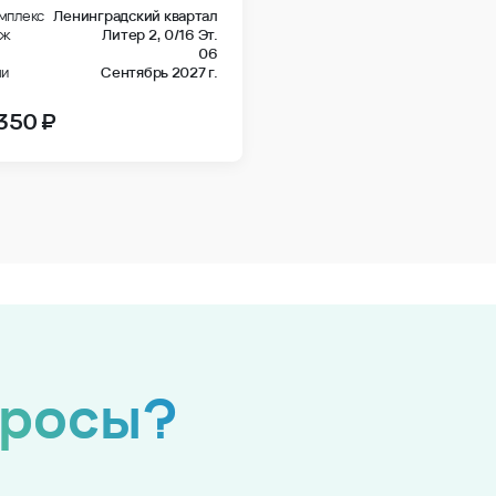
мплекс
Ленинградский квартал
аж
Литер 2,
0/16 Эт.
06
чи
Сентябрь 2027 г.
 350 ₽
просы?