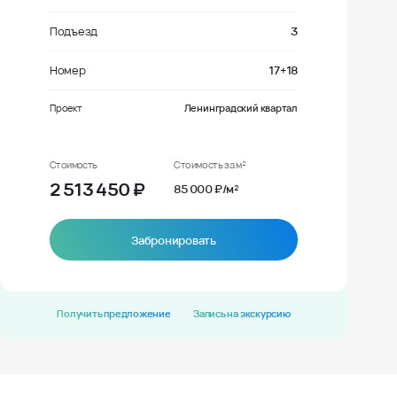
Подъезд
3
Номер
17+18
Проект
Ленинградский квартал
Стоимость
Стоимость за м²
2 513 450
₽
85 000 ₽/м²
Забронировать
Получить предложение
Запись на экскурсию