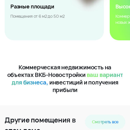
Разные площади
Высо
Помещения от 6 м2 до 50 м2
Коммер
новых 
Коммерческая недвижимость на
объектах ВКБ-Новостройки
ваш вариант
для бизнеса,
инвестиций и получения
прибыли
Другие помещения в
Смотреть все