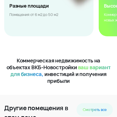
Разные площади
Высо
Помещения от 6 м2 до 50 м2
Коммер
новых 
Коммерческая недвижимость на
объектах ВКБ-Новостройки
ваш вариант
для бизнеса,
инвестиций и получения
прибыли
Другие помещения в
Смотреть все