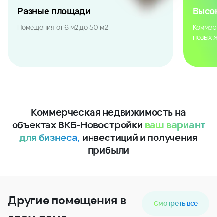
Разные площади
Высо
Помещения от 6 м2 до 50 м2
Коммер
новых 
Коммерческая недвижимость на
объектах ВКБ-Новостройки
ваш вариант
для бизнеса,
инвестиций и получения
прибыли
Другие помещения в
Смотреть все