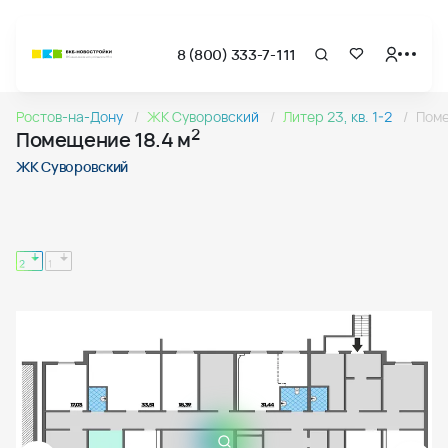
8 (800) 333-7-111
Страница подбора недвижимости ВКБ-Новостройки
Помещение 18.4 м квадратных в ЖК Суворовский
Ростов-на-Дону
ЖК Суворовский
Литер 23, кв. 1-2
Пом
Цены на помещения цокольного этажа в ЖК «Суворовский» 
2
Помещение 18.4 м
Страница квартиры
Помещение 18.4 м квадратных в ЖК Суворовский
ЖК Суворовский