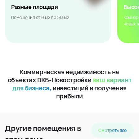
Разные площади
Высо
Помещения от 6 м2 до 50 м2
Коммер
новых 
Коммерческая недвижимость на
объектах ВКБ-Новостройки
ваш вариант
для бизнеса,
инвестиций и получения
прибыли
Другие помещения в
Смотреть все