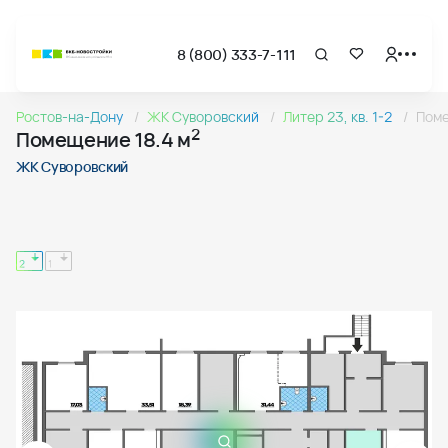
8 (800) 333-7-111
Страница подбора недвижимости ВКБ-Новостройки
Помещение 18.4 м квадратных в ЖК Суворовский
Ростов-на-Дону
ЖК Суворовский
Литер 23, кв. 1-2
Пом
Цены на помещения цокольного этажа в ЖК «Суворовский» 
2
Помещение 18.4 м
Страница квартиры
Помещение 18.4 м квадратных в ЖК Суворовский
ЖК Суворовский