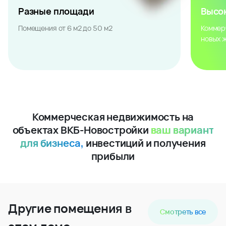
Разные площади
Высо
Помещения от 6 м2 до 50 м2
Коммер
новых 
Коммерческая недвижимость на
объектах ВКБ-Новостройки
ваш вариант
для бизнеса,
инвестиций и получения
прибыли
Другие помещения в
Смотреть все