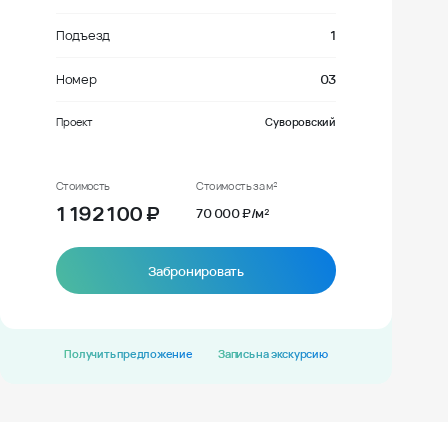
Подъезд
1
Номер
03
Проект
Суворовский
Стоимость
Стоимость за м²
1 192 100
₽
70 000 ₽/м²
Забронировать
Получить предложение
Запись на экскурсию