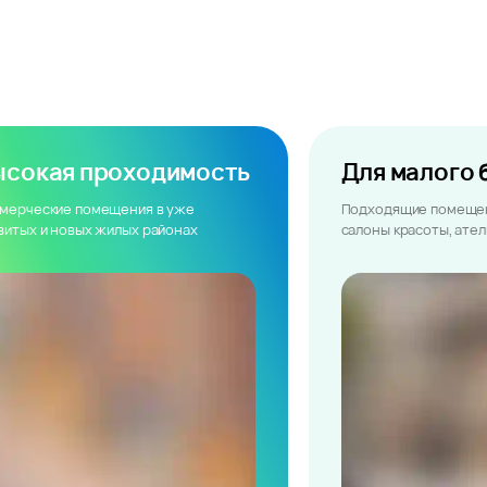
ысокая проходимость
Для малого 
мерческие помещения в уже
Подходящие помещен
витых и новых жилых районах
салоны красоты, ате