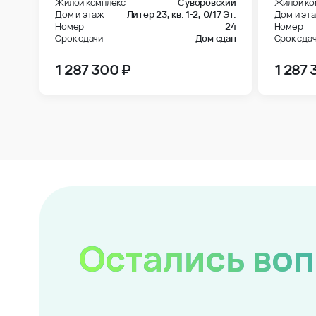
Жилой комплекс
Суворовский
Жилой ко
Дом и этаж
Литер 23, кв. 1-2,
0/17 Эт.
Дом и эт
Номер
24
Номер
Срок сдачи
Дом сдан
Срок сда
1 287 300 ₽
1 287 
Остались во