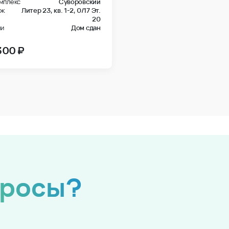
мплекс
Суворовский
аж
Литер 23, кв. 1-2,
0/17 Эт.
20
чи
Дом сдан
300 ₽
просы?