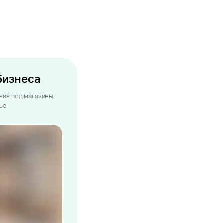
бизнеса
ия под магазины,
лье