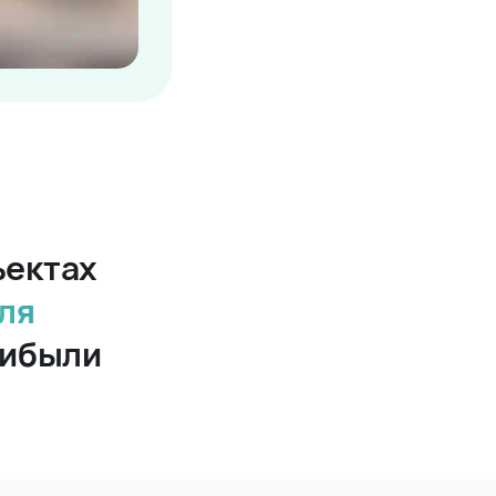
ъектах
ля
рибыли