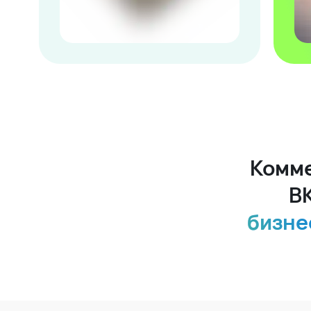
Комме
В
бизне