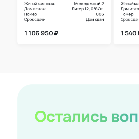
Жилой комплекс
Молодежный 2
Жилой ко
Дом и этаж
Литер 12,
0/8 Эт.
Дом и эт
Номер
003
Номер
Срок сдачи
Дом сдан
Срок сда
1 106 950 ₽
1 540
Остались во