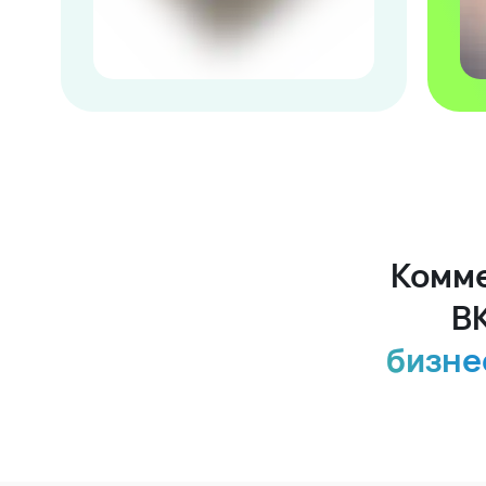
Комме
В
бизне