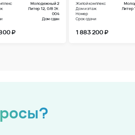
мплекс
Молодежный 2
Жилой комплекс
Моло
аж
Литер 12,
0/8 Эт.
Дом и этаж
Литер 
004
Номер
чи
Дом сдан
Срок сдачи
 800 ₽
1 883 200 ₽
просы?