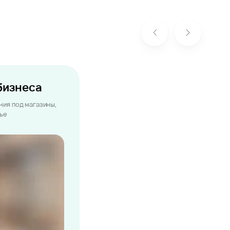
бизнеса
ия под магазины,
лье