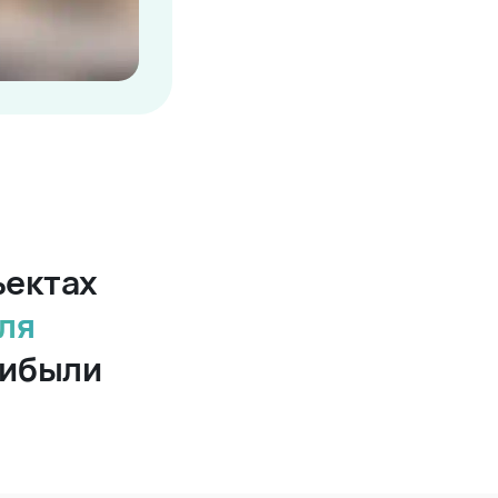
ъектах
ля
рибыли