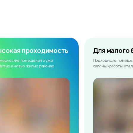
ысокая проходимость
Для малого 
мерческие помещения в уже
Подходящие помещен
витых и новых жилых районах
салоны красоты, ате