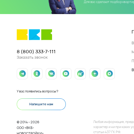
Для вас сделают подбор кварт
8 (800) 333-7-111
Заказать звонок
П
В
У вас появились вопросы?
Напишите нам
Любая информация, пред
© 2014 - 2026
характер и ни при каких
ООО «ВКБ-
статьи 437 ГК РФ.
НОВОСТРОЙКИ»