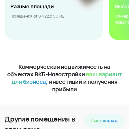
Разные площади
Высо
Помещения от 6 м2 до 50 м2
Коммер
новых 
Коммерческая недвижимость на
объектах ВКБ-Новостройки
ваш вариант
для бизнеса,
инвестиций и получения
прибыли
Другие помещения в
Смотреть все