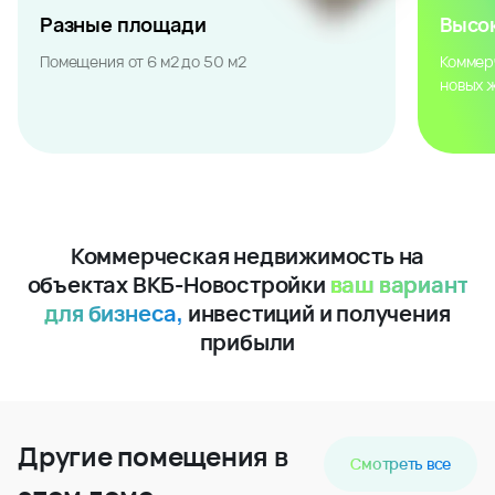
Разные площади
Высо
Помещения от 6 м2 до 50 м2
Коммер
новых 
Коммерческая недвижимость на
объектах ВКБ-Новостройки
ваш вариант
для бизнеса,
инвестиций и получения
прибыли
Другие помещения в
Смотреть все