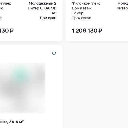
мплекс
Молодежный 2
Жилой комплекс
Моло
аж
Литер 6,
0/8 Эт.
Дом и этаж
Литер
45
Номер
чи
Дом сдан
Срок сдачи
130 ₽
1 209 130 ₽
ие, 34.4 м²