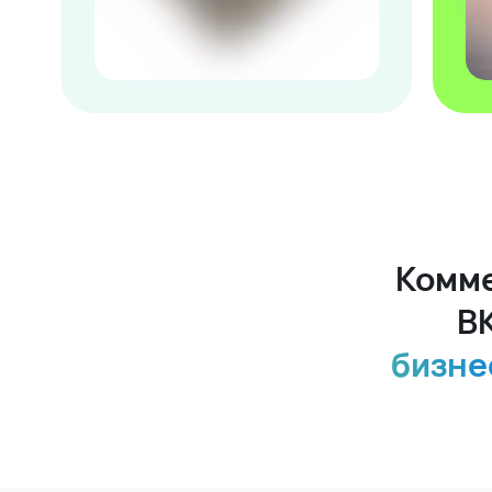
Комме
В
бизне