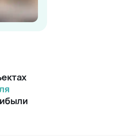
ъектах
ля
рибыли