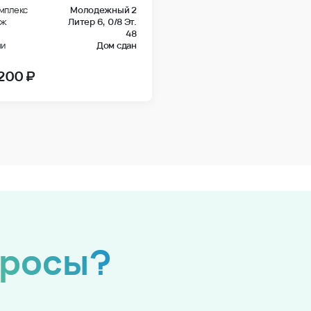
мплекс
Молодежный 2
аж
Литер 6,
0/8 Эт.
48
чи
Дом сдан
 200 ₽
просы?