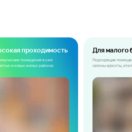
ысокая проходимость
Для малого 
мерческие помещения в уже
Подходящие помещен
витых и новых жилых районах
салоны красоты, ате