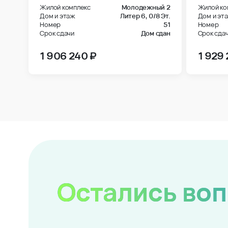
Жилой комплекс
Молодежный 2
Жилой ко
Дом и этаж
Литер 6,
0/8 Эт.
Дом и эт
Номер
51
Номер
Срок сдачи
Дом сдан
Срок сда
1 906 240 ₽
1 929
Остались во