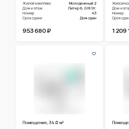
Жилой комплекс
Молодежный 2
Жилой ко
Дом и этаж
Литер 6,
0/8 Эт.
Дом и эт
Номер
43
Номер
Срок сдачи
Дом сдан
Срок сда
953 680 ₽
1 209 
Помещение, 34.0 м²
Помещен