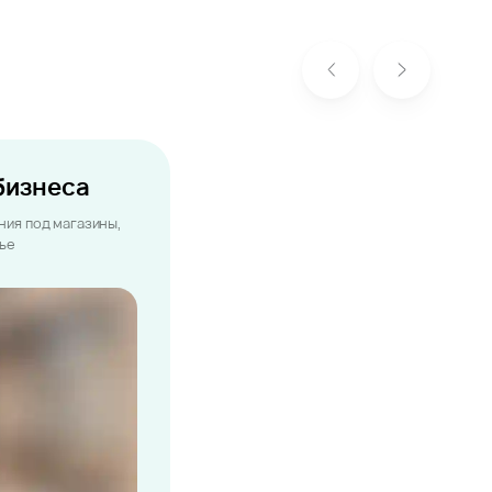
бизнеса
ия под магазины,
лье