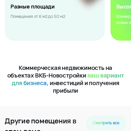
Разные площади
Высо
Помещения от 6 м2 до 50 м2
Коммер
новых 
Коммерческая недвижимость на
объектах ВКБ-Новостройки
ваш вариант
для бизнеса,
инвестиций и получения
прибыли
Другие помещения в
Смотреть все