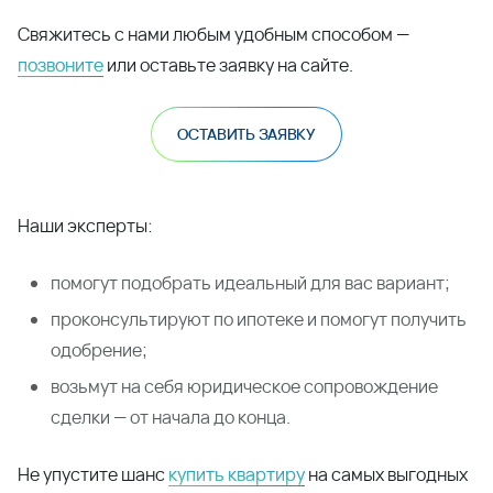
деньги на отделку — просто заезжайте и живите
Район с развитой инфраструктурой: рядом школа,
детский сад и всё необходимое для комфортной
жизни семьи
ВАЖНО:
Просторная двухкомнатная квартира с
платежом от 21 300 р. в месяц. Первоначальный взнос
- 894 000 р. - достаточно материнского капитала!
Успейте воспользоваться льготной ставкой по
семейной ипотеке до 1 октября.
Свяжитесь с нами любым удобным способом —
позвоните
или оставьте заявку на сайте.
ОСТАВИТЬ ЗАЯВКУ