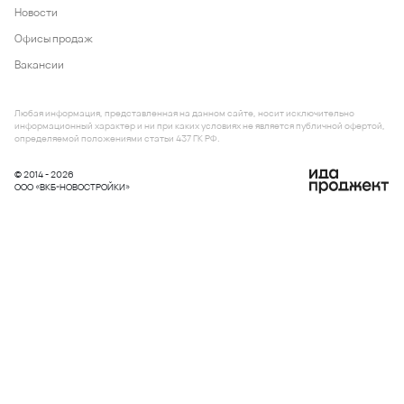
Новости
Офисы продаж
Вакансии
Любая информация, представленная на данном сайте, носит исключительно
информационный характер и ни при каких условиях не является публичной офертой,
определяемой положениями статьи 437 ГК РФ.
© 2014 - 2026
ООО «ВКБ-НОВОСТРОЙКИ»